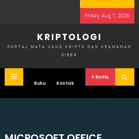
Skip
to
Friday, Aug 7, 2026
content
KRIPTOLOGI
PORTAL MATA UANG KRIPTO DAN KEAMANAN
SIBER
Berita
Primary
Home
Buku
Kontak
Menu
MICROSOFT OFFICE