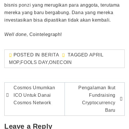
bisnis
ponzi
yang merugikan para anggota, terutama
mereka yang baru bergabung. Dana yang mereka
investasikan bisa dipastikan tidak akan kembali.
Well done
, Cointelegraph!
POSTED IN
BERITA
TAGGED
APRIL
MOP
,
FOOLS DAY
,
ONECOIN
Post
Cosmos Umumkan
Pengalaman Ikut
navigation
ICO Untuk Danai
Fundraising
Cosmos Network
Cryptocurrency
Baru
Leave a Reply