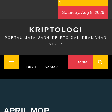
Skip
to
Saturday, Aug 8, 2026
content
KRIPTOLOGI
PORTAL MATA UANG KRIPTO DAN KEAMANAN
SIBER
Berita
Primary
Home
Buku
Kontak
Menu
APRIL MOP