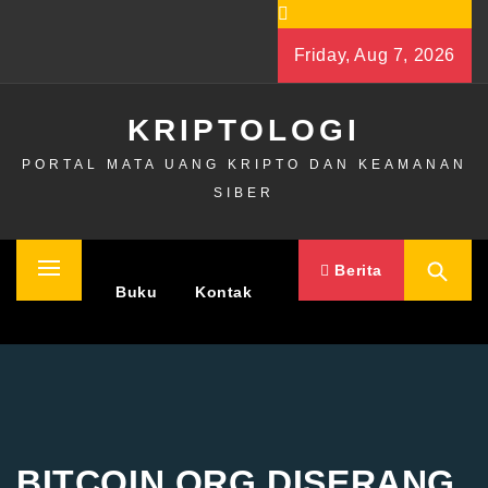
Skip
to
Friday, Aug 7, 2026
content
KRIPTOLOGI
PORTAL MATA UANG KRIPTO DAN KEAMANAN
SIBER
Berita
Primary
Home
Buku
Kontak
Menu
BITCOIN.ORG DISERANG,