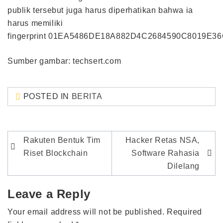
publik tersebut juga harus diperhatikan bahwa ia
harus memiliki
fingerprint 01EA5486DE18A882D4C2684590C8019E36
Sumber gambar: techsert.com
POSTED IN
BERITA
Post
Rakuten Bentuk Tim
Hacker Retas NSA,
navigation
Riset Blockchain
Software Rahasia
Dilelang
Leave a Reply
Your email address will not be published.
Required