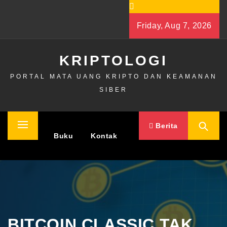
Skip
to
Friday, Aug 7, 2026
content
KRIPTOLOGI
PORTAL MATA UANG KRIPTO DAN KEAMANAN
SIBER
Berita
Primary
Home
Buku
Kontak
Menu
BITCOIN CLASSIC TAK