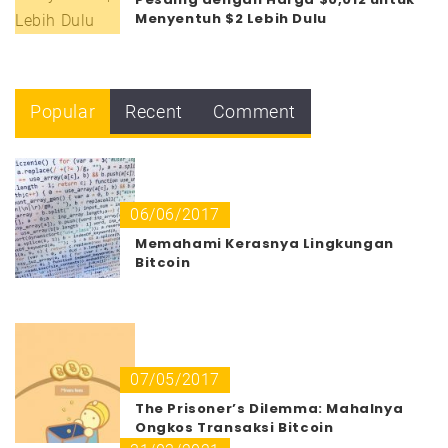
Menyentuh $2 Lebih Dulu
Popular
Recent
Comment
06/06/2017
Memahami Kerasnya Lingkungan
Bitcoin
07/05/2017
The Prisoner’s Dilemma: Mahalnya
Ongkos Transaksi Bitcoin