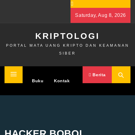
Skip
to
Saturday, Aug 8, 2026
content
KRIPTOLOGI
PORTAL MATA UANG KRIPTO DAN KEAMANAN
SIBER
Berita
Primary
Home
Buku
Kontak
Menu
HACKER BOBOL