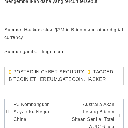
mengembalikan dana yang tercuri tersebut.
Sumber:
Hackers steal $2M in Bitcoin and other digital
currency
Sumber gambar: hngn.com
POSTED IN
CYBER SECURITY
TAGGED
BITCOIN
,
ETHEREUM
,
GATECOIN
,
HACKER
Post
R3 Kembangkan
Australia Akan
navigation
Sayap Ke Negeri
Lelang Bitcoin
China
Sitaan Senilai Total
AUD16 juta