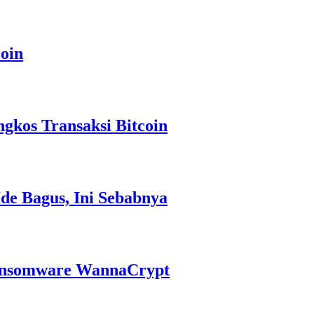
oin
gkos Transaksi Bitcoin
Ide Bagus, Ini Sebabnya
ansomware WannaCrypt