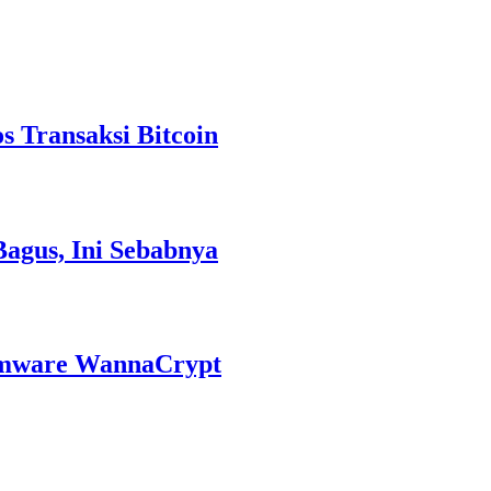
 Transaksi Bitcoin
Bagus, Ini Sebabnya
omware WannaCrypt