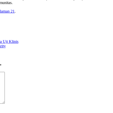
munitas.
laman 21
.
 Uji Klinis
rity
*