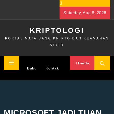
Skip
to
Saturday, Aug 8, 2026
content
KRIPTOLOGI
PORTAL MATA UANG KRIPTO DAN KEAMANAN
SIBER
Berita
Primary
Home
Buku
Kontak
Menu
MICROSOFT JADI TUAN