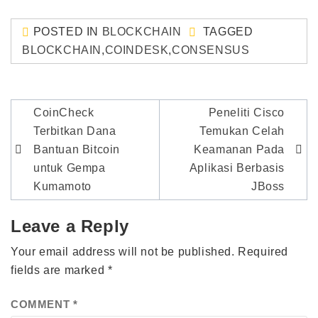
POSTED IN
BLOCKCHAIN
TAGGED
BLOCKCHAIN
,
COINDESK
,
CONSENSUS
Post
CoinCheck
Peneliti Cisco
navigation
Terbitkan Dana
Temukan Celah
Bantuan Bitcoin
Keamanan Pada
untuk Gempa
Aplikasi Berbasis
Kumamoto
JBoss
Leave a Reply
Your email address will not be published.
Required
fields are marked
*
COMMENT
*