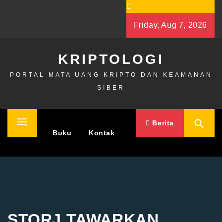
Skip
to
Friday, Aug 7, 2026
content
KRIPTOLOGI
PORTAL MATA UANG KRIPTO DAN KEAMANAN
SIBER
Berita
Primary
Home
Buku
Kontak
Menu
STORJ TAWARKAN