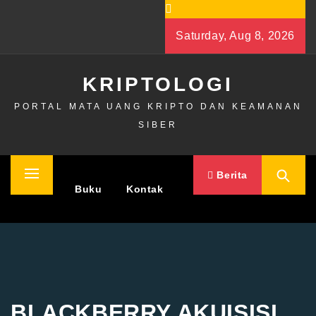
Skip
to
Saturday, Aug 8, 2026
content
KRIPTOLOGI
PORTAL MATA UANG KRIPTO DAN KEAMANAN
SIBER
Berita
Primary
Home
Buku
Kontak
Menu
BLACKBERRY AKUISISI