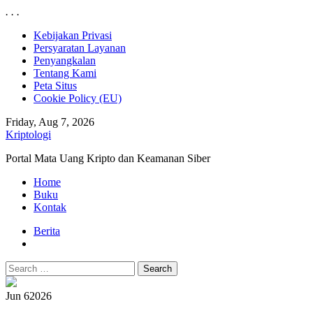
.
.
.
Skip
Kebijakan Privasi
to
Persyaratan Layanan
content
Penyangkalan
Tentang Kami
Peta Situs
Cookie Policy (EU)
Friday, Aug 7, 2026
Kriptologi
Portal Mata Uang Kripto dan Keamanan Siber
Primary
Home
Menu
Buku
Kontak
Berita
Search
for:
Jun 6
2026