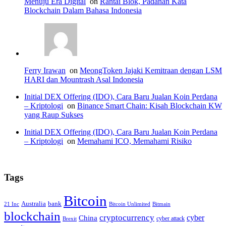
Menuju Era Digital
on
Rantai Blok, Padanan Kata
Blockchain Dalam Bahasa Indonesia
Ferry Irawan
on
MeongToken Jajaki Kemitraan dengan LSM
HARI dan Mountrash Asal Indonesia
Initial DEX Offering (IDO), Cara Baru Jualan Koin Perdana
– Kriptologi
on
Binance Smart Chain: Kisah Blockchain KW
yang Raup Sukses
Initial DEX Offering (IDO), Cara Baru Jualan Koin Perdana
– Kriptologi
on
Memahami ICO, Memahami Risiko
Tags
Bitcoin
Australia
bank
21 Inc
Bitcoin Unlimited
Bitmain
blockchain
cryptocurrency
China
cyber
cyber attack
Brexit