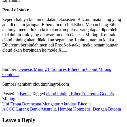
Ethereum.
Proof of stake
Seperti halnya bitcoin di dalam ekosistem Bitcoin, mata uang yang
ada di dalam jaringan Ethereum disebut Ether. Menambang Ether
tentunya memerlukan kekuatan komputasi, yang dapat diperoleh
melalui produk yang ditawarkan oleh Genesis Mining. Kontrak
cloud mining akan dilakukan sepanjang 1 tahun, namun ketika
Ethereum berpindah menjadi Proof-of-stake, maka penambangan
cloud akan berpindah ke mode X11.
Sumber:
Genesis Mining Introduces Ethereum Cloud Mining
Contracts
Sumber gambar: cloudminingroi.com
Posted in
Berita
Tagged
cloud mining
,
Ether
,
Ethereum
,
Genesis
Mining
Post
Uni Eropa Berencana Mengatur Aktivitas Bitcoin
ACCC Larang Bank Australia Hambat Kompetisi Dengan Bitcoin
navigation
Leave a Reply