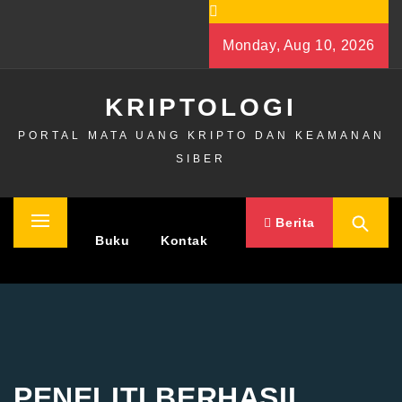
Skip
to
Monday, Aug 10, 2026
content
KRIPTOLOGI
PORTAL MATA UANG KRIPTO DAN KEAMANAN
SIBER
Berita
Primary
Home
Buku
Kontak
Menu
PENELITI BERHASIL