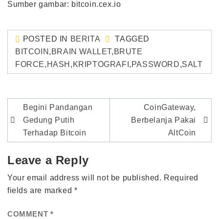
Sumber gambar: bitcoin.cex.io
POSTED IN
BERITA
TAGGED
BITCOIN
,
BRAIN WALLET
,
BRUTE
FORCE
,
HASH
,
KRIPTOGRAFI
,
PASSWORD
,
SALT
Post
Begini Pandangan
CoinGateway,
navigation
Gedung Putih
Berbelanja Pakai
Terhadap Bitcoin
AltCoin
Leave a Reply
Your email address will not be published.
Required
fields are marked
*
COMMENT
*