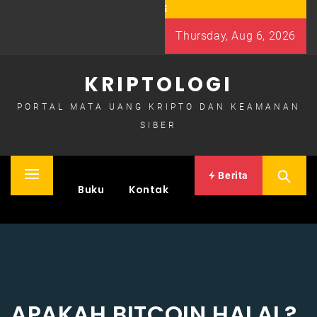
Skip
to
Thursday, Aug 6, 2026
content
KRIPTOLOGI
PORTAL MATA UANG KRIPTO DAN KEAMANAN
SIBER
Berita
Primary
Home
Buku
Kontak
Menu
APAKAH BITCOIN HALAL?