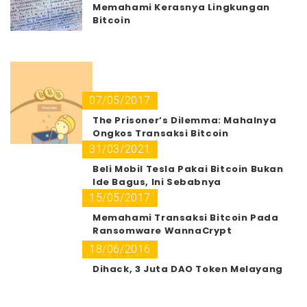
Memahami Kerasnya Lingkungan
Bitcoin
07/05/2017
The Prisoner’s Dilemma: Mahalnya
Ongkos Transaksi Bitcoin
31/03/2021
Beli Mobil Tesla Pakai Bitcoin Bukan
Ide Bagus, Ini Sebabnya
15/05/2017
Memahami Transaksi Bitcoin Pada
Ransomware WannaCrypt
18/06/2016
Dihack, 3 Juta DAO Token Melayang