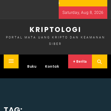
Skip
to
Saturday, Aug 8, 2026
content
KRIPTOLOGI
PORTAL MATA UANG KRIPTO DAN KEAMANAN
SIBER
Berita
Primary
Home
Buku
Kontak
Menu
TAG: