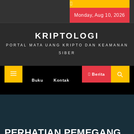
Skip
to
Monday, Aug 10, 2026
content
KRIPTOLOGI
PORTAL MATA UANG KRIPTO DAN KEAMANAN
SIBER
Berita
Primary
Home
Buku
Kontak
Menu
PERHATIAN PEMEGANG