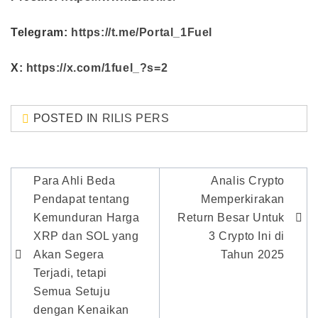
Telegram:
https://t.me/Portal_1Fuel
X:
https://x.com/1fuel_?s=2
POSTED IN
RILIS PERS
Post
Para Ahli Beda
Analis Crypto
navigation
Pendapat tentang
Memperkirakan
Kemunduran Harga
Return Besar Untuk
XRP dan SOL yang
3 Crypto Ini di
Akan Segera
Tahun 2025
Terjadi, tetapi
Semua Setuju
dengan Kenaikan