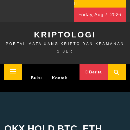
Skip
to
Friday, Aug 7, 2026
content
KRIPTOLOGI
PORTAL MATA UANG KRIPTO DAN KEAMANAN
SIBER
Berita
Primary
Home
Buku
Kontak
Menu
OKX HOLD BTC, ETH,