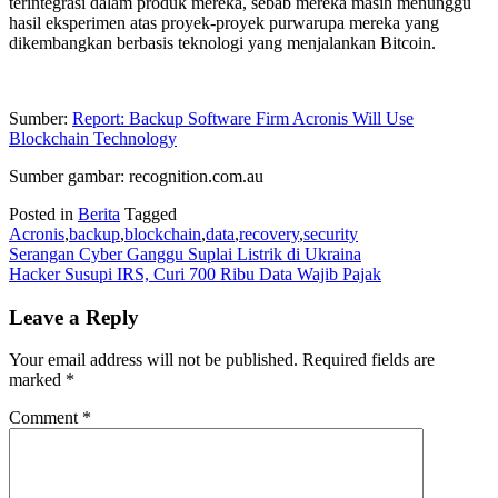
terintegrasi dalam produk mereka, sebab mereka masih menunggu
hasil eksperimen atas proyek-proyek purwarupa mereka yang
dikembangkan berbasis teknologi yang menjalankan Bitcoin.
Sumber:
Report: Backup Software Firm Acronis Will Use
Blockchain Technology
Sumber gambar: recognition.com.au
Posted in
Berita
Tagged
Acronis
,
backup
,
blockchain
,
data
,
recovery
,
security
Post
Serangan Cyber Ganggu Suplai Listrik di Ukraina
Hacker Susupi IRS, Curi 700 Ribu Data Wajib Pajak
navigation
Leave a Reply
Your email address will not be published.
Required fields are
marked
*
Comment
*