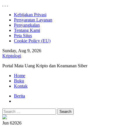
.
.
.
Skip
Kebijakan Privasi
to
Persyaratan Layanan
content
Penyangkalan
Tentang Kami
Peta Situs
Cookie Policy (EU)
Sunday, Aug 9, 2026
Kriptologi
Portal Mata Uang Kripto dan Keamanan Siber
Primary
Home
Menu
Buku
Kontak
Berita
Search
for:
Jun 6
2026