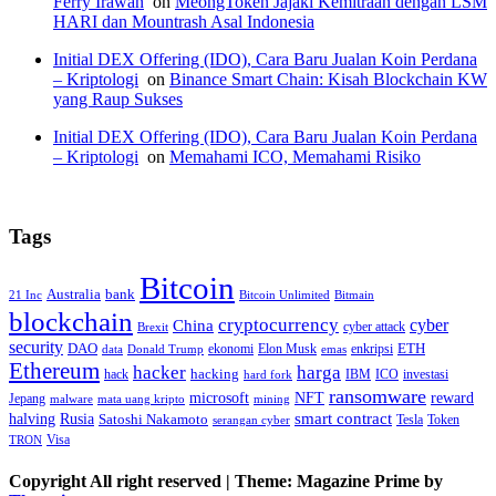
Ferry Irawan
on
MeongToken Jajaki Kemitraan dengan LSM
HARI dan Mountrash Asal Indonesia
Initial DEX Offering (IDO), Cara Baru Jualan Koin Perdana
– Kriptologi
on
Binance Smart Chain: Kisah Blockchain KW
yang Raup Sukses
Initial DEX Offering (IDO), Cara Baru Jualan Koin Perdana
– Kriptologi
on
Memahami ICO, Memahami Risiko
Tags
Bitcoin
Australia
bank
21 Inc
Bitcoin Unlimited
Bitmain
blockchain
cryptocurrency
China
cyber
cyber attack
Brexit
security
ETH
DAO
ekonomi
Elon Musk
enkripsi
data
Donald Trump
emas
Ethereum
hacker
harga
hack
hacking
IBM
ICO
investasi
hard fork
ransomware
microsoft
NFT
reward
Jepang
malware
mata uang kripto
mining
smart contract
halving
Rusia
Satoshi Nakamoto
Tesla
Token
serangan cyber
Visa
TRON
Copyright All right reserved
|
Theme: Magazine Prime by