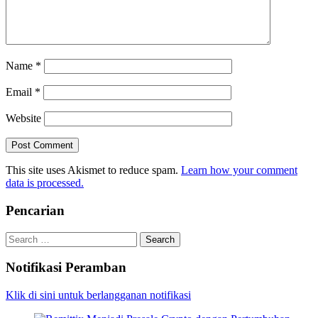
Name
*
Email
*
Website
This site uses Akismet to reduce spam.
Learn how your comment
data is processed.
Pencarian
Search
for:
Notifikasi Peramban
Klik di sini untuk berlangganan notifikasi