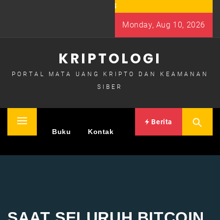
Skip
to
Monday, Aug 10, 2026
content
KRIPTOLOGI
PORTAL MATA UANG KRIPTO DAN KEAMANAN
SIBER
Berita
Primary
Home
Buku
Kontak
Menu
SAAT SELURUH BITCOIN