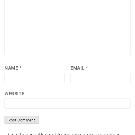
NAME
*
EMAIL
*
WEBSITE
This site uses Akismet to reduce spam.
Learn how