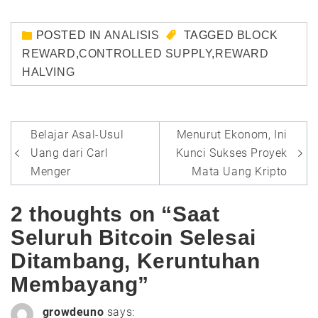
POSTED IN
ANALISIS
TAGGED
BLOCK
REWARD
,
CONTROLLED SUPPLY
,
REWARD
HALVING
Post
Belajar Asal-Usul
Menurut Ekonom, Ini
navigation
Uang dari Carl
Kunci Sukses Proyek
Menger
Mata Uang Kripto
2 thoughts on “Saat
Seluruh Bitcoin Selesai
Ditambang, Keruntuhan
Membayang”
growdeuno
says: